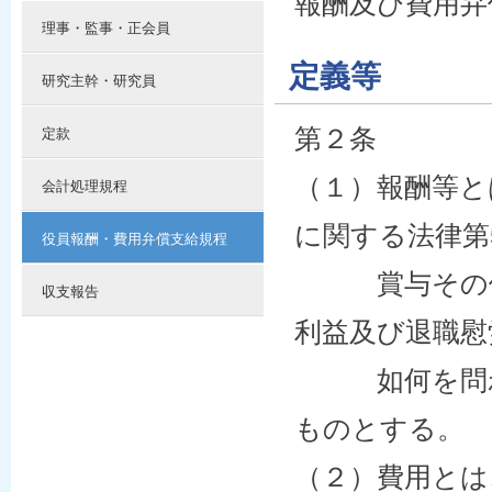
報酬及び費用弁
理事・監事・正会員
定義等
研究主幹・研究員
第２条
定款
（１）報酬等と
会計処理規程
に関する法律第
役員報酬・費用弁償支給規程
賞与その他の
収支報告
利益及び退職慰
如何を問わな
ものとする。
（２）費用とは