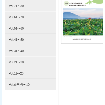
Vol.71〜80
Vol.61〜70
Vol.51〜60
Vol.41〜50
Vol.31〜40
Vol.21〜30
Vol.11〜20
Vol.創刊号〜10