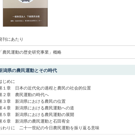
発刊にあたり
「農民運動の歴史研究事業」概略
新潟県の農民運動とその時代
はじめに
第１章 日本の近代化の過程と農民の社会的位置
第２章 農民運動の時代へ
第３章 新潟県における農民の位置
第４章 新潟県における農民運動への道
第５章 新潟県における農民運動の展開
第６章 新潟県の農民運動と石田宥全
おわりに 二十一世紀の今日農民運動を振り返る意味