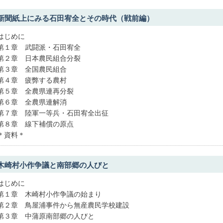
新聞紙上にみる石田宥全とその時代（戦前編）
はじめに
第１章 武闘派・石田宥全
第２章 日本農民組合分裂
第３章 全国農民組合
第４章 疲弊する農村
第５章 全農県連再分裂
第６章 全農県連解消
第７章 陸軍一等兵・石田宥全出征
第８章 線下補償の原点
＊資料＊
木崎村小作争議と南部郷の人びと
はじめに
第１章 木崎村小作争議の始まり
第２章 鳥屋浦事件から無産農民学校建設
第３章 中蒲原南部郷の人びと