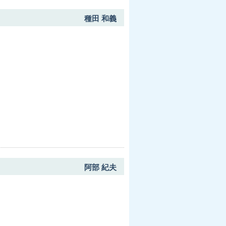
種田 和義
阿部 紀夫