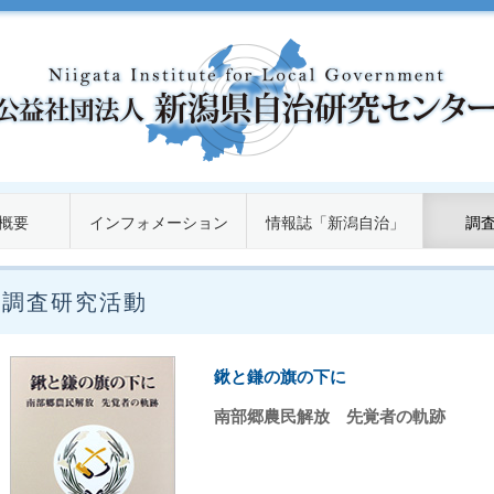
概要
インフォメーション
情報誌「新潟自治」
調
調査研究活動
鍬と鎌の旗の下に
南部郷農民解放 先覚者の軌跡