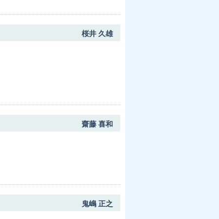
桜井 久雄
齋藤 喜和
鬼嶋 正之