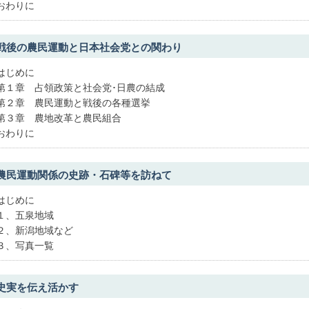
おわりに
戦後の農民運動と日本社会党との関わり
はじめに
第１章 占領政策と社会党･日農の結成
第２章 農民運動と戦後の各種選挙
第３章 農地改革と農民組合
おわりに
農民運動関係の史跡・石碑等を訪ねて
はじめに
１、五泉地域
２、新潟地域など
３、写真一覧
史実を伝え活かす